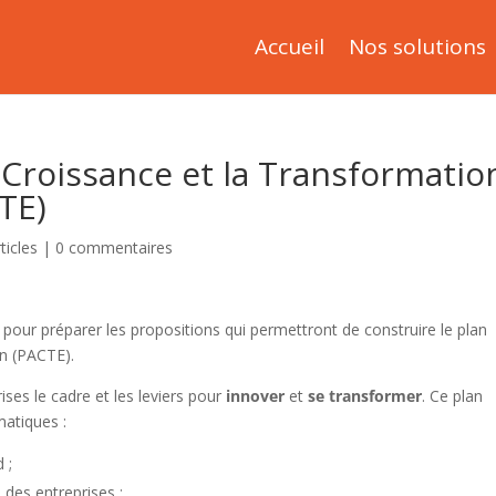
Accueil
Nos solutions
a Croissance et la Transformatio
TE)
ticles
|
0 commentaires
s pour préparer les propositions qui permettront de construire le plan
on (PACTE).
ses le cadre et les leviers pour
innover
et
se transformer
. Ce plan
matiques :
 ;
 des entreprises ;