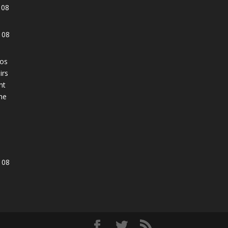
 08
 08
ros
irs
nt
ine
 08