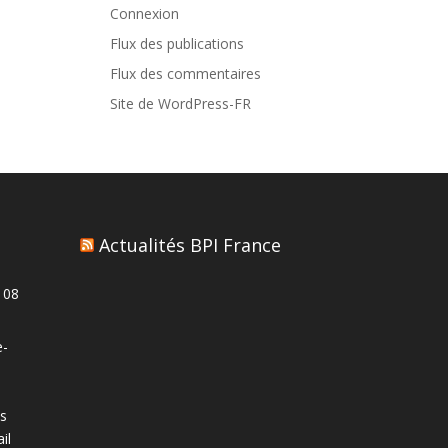
Connexion
Flux des publications
Flux des commentaires
Site de WordPress-FR
Actualités BPI France
 08
e-
s
il